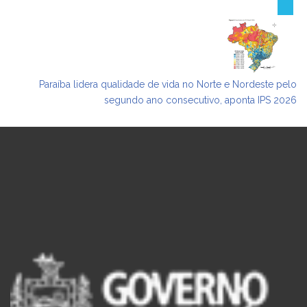
Paraíba lidera qualidade de vida no Norte e Nordeste pelo
segundo ano consecutivo, aponta IPS 2026