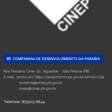
COMPANHIA DE DESENVOLVIMENTO DA PARAÍBA
Rua Feliciano Cirne, 50, Jaguaribe - João Pessoa (PB)
E-mail: protocolo: https://pbdocforms.pb.gov.br/servico/219
ouvidoria@cinep.pb.gov.br
cinep@cinep.pb.gov.br
Telefone: (83)3113-6644