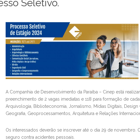
esso Seletivo.
A Companhia de Desenvolvimento da Paraíba – Cinep está realizan
preenchimento de 2 vagas imediatas e 118 para formação de cadas
Arquivologia, Biblioteconomia, Jornalismo, Mídias Digitais, Design G
Geografia, Geoprocessamentos, Arquitetura e Relações Internacion
Os interessados deverão se inscrever até o dia 29 de novembro. O 
seguro contra acidentes pessoais.