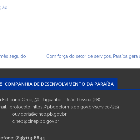
gião
o mês seguido
Com força do setor de serviços, Paraíba gera
COMPANHIA DE DESENVOLVIMENTO DA PARAÍBA
 Feliciano Cirne, 50, Jaguaribe - João Pessoa (PB)
ail: protocolo: https://pbdocforms.pb.gov.br/servico/219
vidoria@cinep.pb.gov.br
nep@cinep.pb.gov.br
lefone: (83)3113-6644