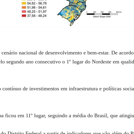
 cenário nacional de desenvolvimento e bem-estar. De acordo 
pelo segundo ano consecutivo o 1º lugar do Nordeste em qual
 contínuo de investimentos em infraestrutura e políticas soc
ba ficou em 11º lugar, seguindo a média do Brasil, que ating
do Distrito Federal a partir de indicadores que vão além do P