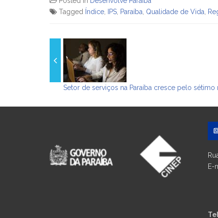
Posted in
Desenvolve Paraíba
Tagged
Índice
,
IPS
,
Paraíba
,
Qualidade de Vida
,
Re
Setor de serviços na Paraíba cresce pelo sétim
Rua
E-m
ou
ci
Te