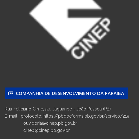
COMPANHIA DE DESENVOLVIMENTO DA PARAÍBA
Rua Feliciano Cirne, 50, Jaguaribe - João Pessoa (PB)
E-mail: protocolo: https://pbdocforms.pb.gov.br/servico/219
ouvidoria@cinep.pb.gov.br
cinep@cinep.pb.gov.br