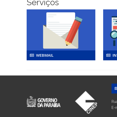
Serviços
WEBMAIL
IN
Rua
E-m
ou