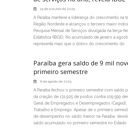
15 de outubro de 2025
A Paraíba manteve a liderança do crescimento na t
Região Nordeste e alcançou o terceiro maior índic
Pesquisa Mensal de Serviços divulgada na terça-feira
Estatística (IBGE). No acumulado de janeiro a agosto
representa mais que o dobro do crescimento do
Paraíba gera saldo de 9 mil no
primeiro semestre
6 de agosto de 2025
A Paraíba fechou o primeiro semestre com saldo p
da criação de 131.925 de postos contra 109.599 
Geral de Empregados e Desempregados (Caged), di
Trabalho e Emprego. Apesar de o primeiro semestr
de desempenho no saldo menor na Paraíba, devido 
saldo acumulado no primeiro semestre no Estado