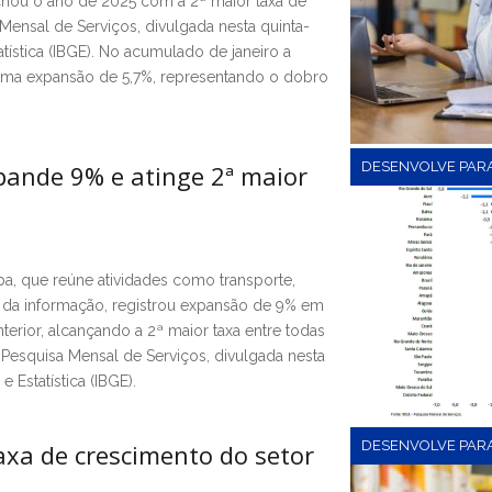
echou o ano de 2025 com a 2ª maior taxa de
Mensal de Serviços, divulgada nesta quinta-
statística (IBGE). No acumulado de janeiro a
uma expansão de 5,7%, representando o dobro
DESENVOLVE PAR
xpande 9% e atinge 2ª maior
ba, que reúne atividades como transporte,
ia da informação, registrou expansão de 9% em
ior, alcançando a 2ª maior taxa entre todas
Pesquisa Mensal de Serviços, divulgada nesta
e Estatística (IBGE).
DESENVOLVE PAR
xa de crescimento do setor