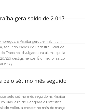
araíba gera saldo de 2.017
 empregos, a Paraíba gerou em abril um
ada, segundo dados do Cadastro Geral de
o Trabalho, divulgados na última quinta-
ra 20.320 desligamentos. É o melhor saldo
ou 2.423
ce pelo sétimo mês seguido
esce pelo sétimo mês seguido na Paraíba.
to Brasileiro de Geografia e Estatística
o Estado voltou a crescer no mês de março