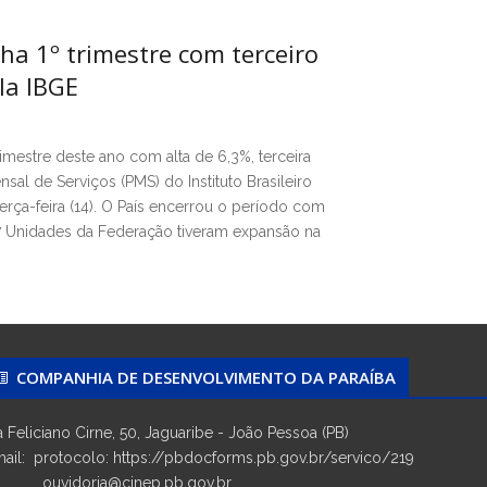
cha 1º trimestre com terceiro
la IBGE
rimestre deste ano com alta de 6,3%, terceira
al de Serviços (PMS) do Instituto Brasileiro
terça-feira (14). O País encerrou o período com
 27 Unidades da Federação tiveram expansão na
COMPANHIA DE DESENVOLVIMENTO DA PARAÍBA
 Feliciano Cirne, 50, Jaguaribe - João Pessoa (PB)
ail: protocolo: https://pbdocforms.pb.gov.br/servico/219
vidoria@cinep.pb.gov.br