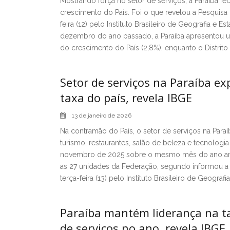
Mostrando força no setor de serviços, a Paraíba f
crescimento do País. Foi o que revelou a Pesquisa 
feira (12) pelo Instituto Brasileiro de Geografia e E
dezembro do ano passado, a Paraíba apresentou 
do crescimento do País (2,8%), enquanto o Distrito
Setor de serviços na Paraíba e
taxa do país, revela IBGE
13 de janeiro de 2026
Na contramão do País, o setor de serviços na Paraí
turismo, restaurantes, salão de beleza e tecnolog
novembro de 2025 sobre o mesmo mês do ano anter
as 27 unidades da Federação, segundo informou a 
terça-feira (13) pelo Instituto Brasileiro de Geografia 
Paraíba mantém liderança na ta
de serviços no ano, revela IBGE