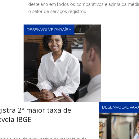
deste ano em todos os comparativos e acima da média
o setor de serviços registrou
DESENVOLVE PARAÍBA
DESENVOLVE PAR
gistra 2ª maior taxa de
evela IBGE