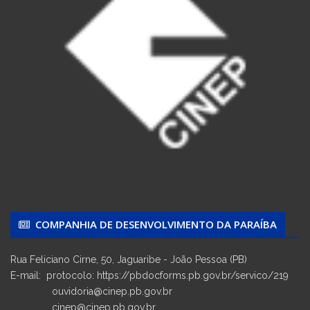
COMPANHIA DE DESENVOLVIMENTO DA PARAÍBA
Rua Feliciano Cirne, 50, Jaguaribe - João Pessoa (PB)
E-mail: protocolo: https://pbdocforms.pb.gov.br/servico/219
ouvidoria@cinep.pb.gov.br
cinep@cinep.pb.gov.br