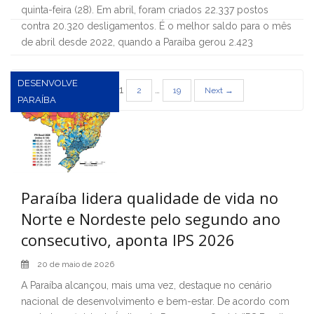
quinta-feira (28). Em abril, foram criados 22.337 postos
contra 20.320 desligamentos. É o melhor saldo para o mês
de abril desde 2022, quando a Paraíba gerou 2.423
DESENVOLVE
Paginação
1
…
2
19
Next →
PARAÍBA
de
posts
Paraíba lidera qualidade de vida no
Norte e Nordeste pelo segundo ano
consecutivo, aponta IPS 2026
20 de maio de 2026
A Paraíba alcançou, mais uma vez, destaque no cenário
nacional de desenvolvimento e bem-estar. De acordo com