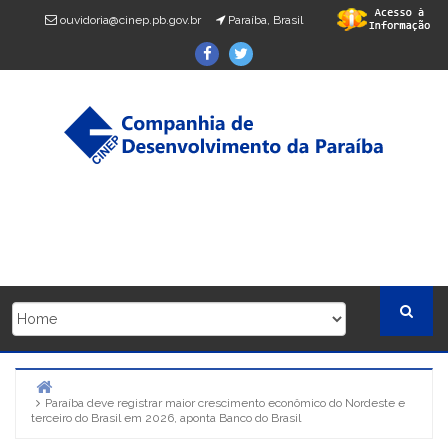
Skip
ouvidoria@cinep.pb.gov.br
Paraíba, Brasil
to
Facebook
Twitter
content
Paraíba deve registrar maior crescimento econômico do Nordeste e
Home
terceiro do Brasil em 2026, aponta Banco do Brasil