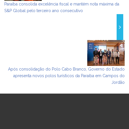
Paraíba consolida excelência fiscal e mantém nota máxima da
S&P Global pelo terceiro ano consecutivo
Após consolidação do Polo Cabo Branco, Governo do Estado
apresenta novos polos turísticos da Paraíba em Campos do
Jordão