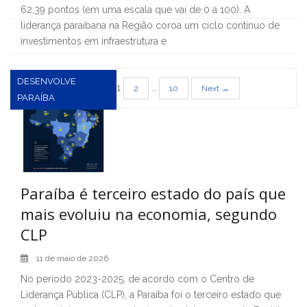
62,39 pontos (em uma escala que vai de 0 a 100). A
liderança paraibana na Região coroa um ciclo contínuo de
investimentos em infraestrutura e
DESENVOLVE
Paginação
1
…
2
10
Next →
PARAÍBA
de
posts
Paraíba é terceiro estado do país que
mais evoluiu na economia, segundo
CLP
11 de maio de 2026
No período 2023-2025, de acordo com o Centro de
Liderança Pública (CLP), a Paraíba foi o terceiro estado que