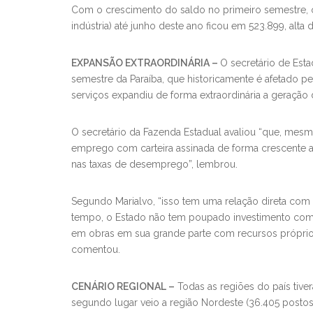
Com o crescimento do saldo no primeiro semestre, o
indústria) até junho deste ano ficou em 523.899, alta 
EXPANSÃO EXTRAORDINÁRIA –
O secretário de Est
semestre da Paraíba, que historicamente é afetado p
serviços expandiu de forma extraordinária a geração
O secretário da Fazenda Estadual avaliou “que, mes
emprego com carteira assinada de forma crescente 
nas taxas de desemprego”, lembrou.
Segundo Marialvo, “isso tem uma relação direta com
tempo, o Estado não tem poupado investimento com r
em obras em sua grande parte com recursos próprios
comentou.
CENÁRIO REGIONAL –
Todas as regiões do país tive
segundo lugar veio a região Nordeste (36.405 postos)