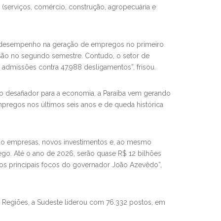
serviços, comércio, construção, agropecuária e
te desempenho na geração de empregos no primeiro
ansão no segundo semestre. Contudo, o setor de
admissões contra 47.988 desligamentos”, frisou.
o desafiador para a economia, a Paraíba vem gerando
regos nos últimos seis anos e de queda histórica
ndo empresas, novos investimentos e, ao mesmo
go. Até o ano de 2026, serão quase R$ 12 bilhões
os principais focos do governador João Azevêdo”,
s Regiões, a Sudeste liderou com 76.332 postos, em