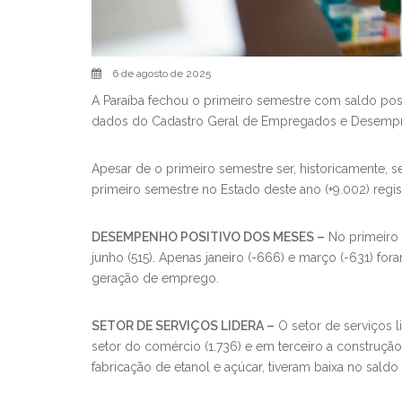
6 de agosto de 2025
A Paraíba fechou o primeiro semestre com saldo pos
dados do Cadastro Geral de Empregados e Desempreg
Apesar de o primeiro semestre ser, historicamente,
primeiro semestre no Estado deste ano (+9.002) reg
DESEMPENHO POSITIVO DOS MESES –
No primeiro s
junho (515). Apenas janeiro (-666) e março (-631) f
geração de emprego.
SETOR DE SERVIÇOS LIDERA –
O setor de serviços 
setor do comércio (1.736) e em terceiro a construção (
fabricação de etanol e açúcar, tiveram baixa no saldo