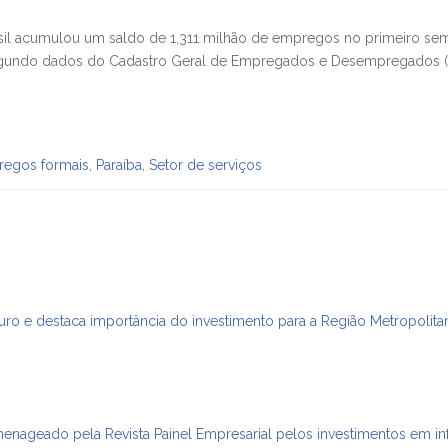
il acumulou um saldo de 1,311 milhão de empregos no primeiro se
egundo dados do Cadastro Geral de Empregados e Desempregados (C
egos formais
,
Paraíba
,
Setor de serviços
ro e destaca importância do investimento para a Região Metropolit
nageado pela Revista Painel Empresarial pelos investimentos em inf