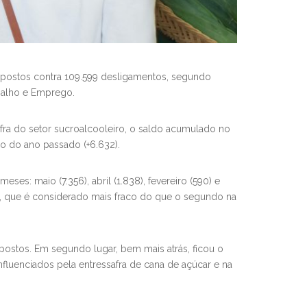
e postos contra 109.599 desligamentos, segundo
balho e Emprego.
fra do setor sucroalcooleiro, o saldo acumulado no
o do ano passado (+6.632).
s: maio (7.356), abril (1.838), fevereiro (590) e
re, que é considerado mais fraco do que o segundo na
ostos. Em segundo lugar, bem mais atrás, ficou o
influenciados pela entressafra de cana de açúcar e na