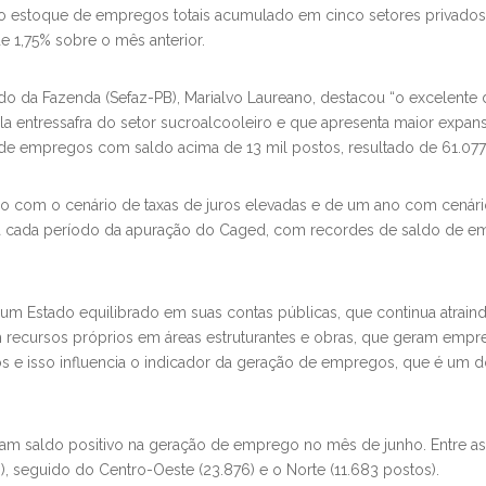
 estoque de empregos totais acumulado em cinco setores privados (
de 1,75% sobre o mês anterior.
ado da Fazenda (Sefaz-PB), Marialvo Laureano, destacou “o excelen
ela entressafra do setor sucroalcooleiro e que apresenta maior exp
 de empregos com saldo acima de 13 mil postos, resultado de 61.077 
mo com o cenário de taxas de juros elevadas e de um ano com cenári
a cada período da apuração do Caged, com recordes de saldo de emp
 um Estado equilibrado em suas contas públicas, que continua atrai
ecursos próprios em áreas estruturantes e obras, que geram empre
 e isso influencia o indicador da geração de empregos, que é um d
ram saldo positivo na geração de emprego no mês de junho. Entre a
, seguido do Centro-Oeste (23.876) e o Norte (11.683 postos).