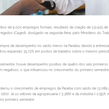
itivo de 9.002 empregos formais, resultado da criação de 131.925 d
ados (Caged), divulgado na segunda-feira, pelo Ministério do Tra
 sempre de desempenho no saldo menor na Paraíba, devido à entressa
istrou expansão 35,73% em postos de trabalho sobre o mesmo períod
emestre, houve desempenho positivo de quatro dos seis primeiros mese
oram negativos, o que influenciou no crescimento do primeiro semest
liderou o crescimento de empregos da Paraíba com saldo de 13.089 p
160). Já os setores da agropecuária (-3.386) e da indústria (-2.597), 
 no primeiro semestre.