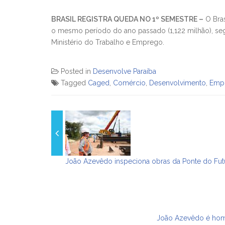
BRASIL REGISTRA QUEDA NO 1º SEMESTRE –
O Bras
o mesmo período do ano passado (1,122 milhão), s
Ministério do Trabalho e Emprego.
Posted in
Desenvolve Paraíba
Tagged
Caged
,
Comércio
,
Desenvolvimento
,
Empr
João Azevêdo inspeciona obras da Ponte do Futu
João Azevêdo é home