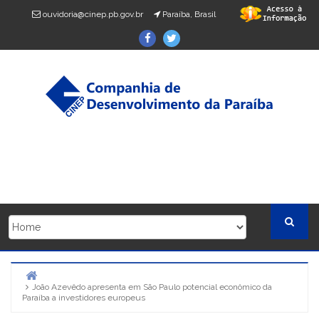
Skip
ouvidoria@cinep.pb.gov.br
Paraíba, Brasil
to
Facebook
Twitter
content
João Azevêdo apresenta em São Paulo potencial econômico da
Home
Paraíba a investidores europeus