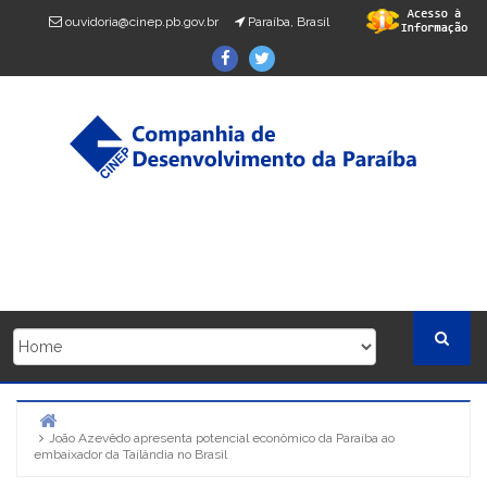
Skip
ouvidoria@cinep.pb.gov.br
Paraíba, Brasil
to
Facebook
Twitter
content
João Azevêdo apresenta potencial econômico da Paraíba ao
Home
embaixador da Tailândia no Brasil