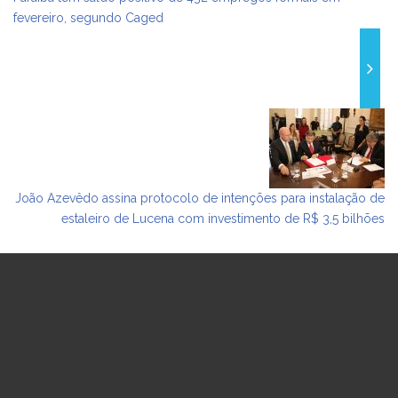
fevereiro, segundo Caged
João Azevêdo assina protocolo de intenções para instalação de
estaleiro de Lucena com investimento de R$ 3,5 bilhões