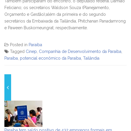
Também participaram do encontro, o deputado federal Damião
Feliciano; os secretários Waldson Souza (Planejamento,
Orçamento e Gestão);além da primeira e do segundo
secretários da Embaixada da Tailândia, Phitchanan Panadamrong
e Paween Buskorneungrat, respectivamente.
Posted in
Paraíba
Tagged
Cinep
,
Companhia de Desenvolvimento da Paraíba
,
Paraíba
,
potencial econômico da Paraíba
,
Tailândia
Paraíba tem saldo positivo de 432 empregos formais em