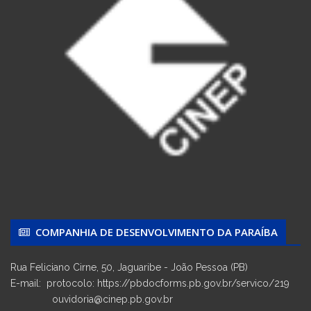
COMPANHIA DE DESENVOLVIMENTO DA PARAÍBA
Rua Feliciano Cirne, 50, Jaguaribe - João Pessoa (PB)
E-mail: protocolo: https://pbdocforms.pb.gov.br/servico/219
ouvidoria@cinep.pb.gov.br