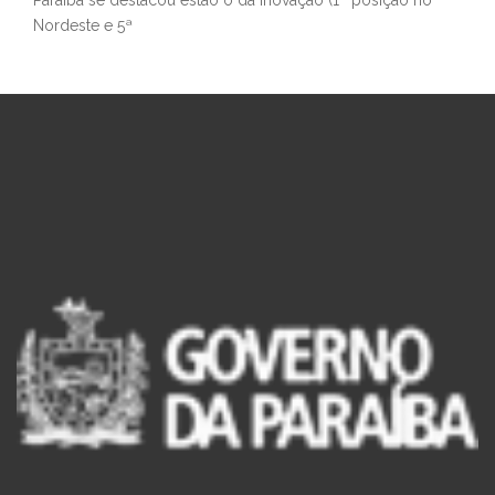
Paraíba se destacou estão o da inovação (1ª posição no
Nordeste e 5ª