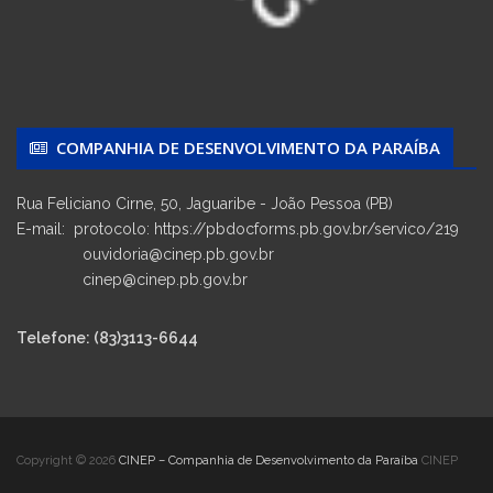
COMPANHIA DE DESENVOLVIMENTO DA PARAÍBA
Rua Feliciano Cirne, 50, Jaguaribe - João Pessoa (PB)
E-mail: protocolo: https://pbdocforms.pb.gov.br/servico/219
ouvidoria@cinep.pb.gov.br
cinep@cinep.pb.gov.br
Telefone: (83)3113-6644
Copyright © 2026
CINEP – Companhia de Desenvolvimento da Paraíba
CINEP