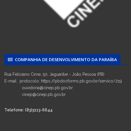
COMPANHIA DE DESENVOLVIMENTO DA PARAÍBA
Rua Feliciano Cirne, 50, Jaguaribe - João Pessoa (PB)
E-mail: protocolo: https://pbdocforms.pb.gov.br/servico/219
ouvidoria@cinep.pb.gov.br
cinep@cinep.pb.gov.br
Telefone: (83)3113-6644