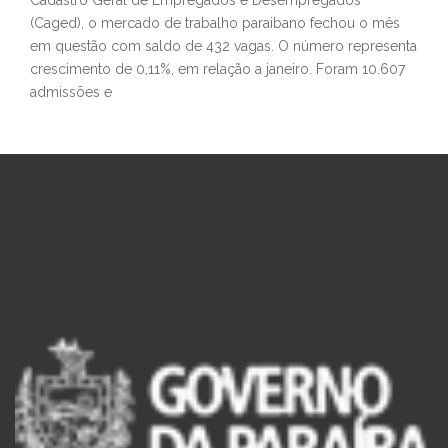
(Caged), o mercado de trabalho paraibano fechou o mês
em questão com saldo de 432 vagas. O número representa
crescimento de 0,11%, em relação a janeiro. Foram 10.607
admissões e