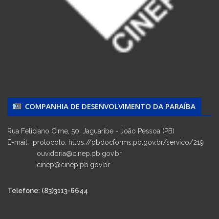
COMPANHIA DE DESENVOLVIMENTO DA PARAÍBA
Rua Feliciano Cirne, 50, Jaguaribe - João Pessoa (PB)
E-mail: protocolo: https://pbdocforms.pb.gov.br/servico/219
ouvidoria@cinep.pb.gov.br
cinep@cinep.pb.gov.br
Telefone: (83)3113-6644