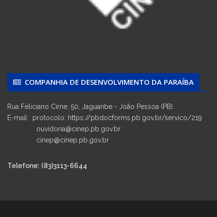
COMPANHIA DE DESENVOLVIMENTO DA PARAÍBA
Rua Feliciano Cirne, 50, Jaguaribe - João Pessoa (PB)
E-mail: protocolo: https://pbdocforms.pb.gov.br/servico/219
ouvidoria@cinep.pb.gov.br
cinep@cinep.pb.gov.br
Telefone: (83)3113-6644