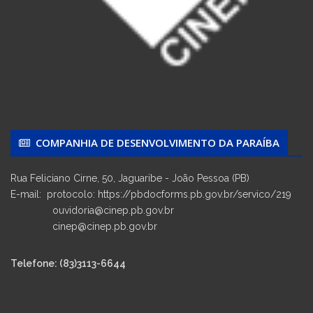
COMPANHIA DE DESENVOLVIMENTO DA PARAÍBA
Rua Feliciano Cirne, 50, Jaguaribe - João Pessoa (PB)
E-mail: protocolo: https://pbdocforms.pb.gov.br/servico/219
ouvidoria@cinep.pb.gov.br
cinep@cinep.pb.gov.br
Telefone: (83)3113-6644