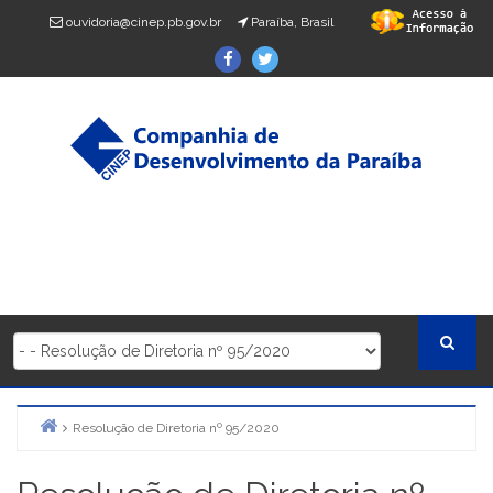
Skip
ouvidoria@cinep.pb.gov.br
Paraíba, Brasil
to
Facebook
Twitter
content
Resolução de Diretoria nº 95/2020
Home